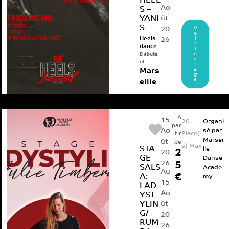
HEEL
Ao
S –
YANI
ût
S
20
V
o
i
Heels
26
r
dance
l
e
Débuta
s
nt
t
a
Mars
g
e
eille
A
15
20
Organi
par
Ao
sé par
Place(
tir
Marsei
ût
de
s) Max
STA
lle
2
20
GE
Danse
26
5
SALS
Acade
Au
A:
€
my
15
LAD
Ao
YST
YLIN
ût
G/
20
RUM
26