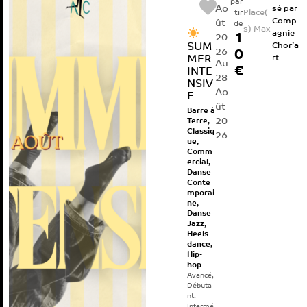
par
Ao
sé par
Place(
tir
Comp
ût
de
s) Max
agnie
1
20
SUM
Chor’a
26
0
MER
rt
Au
€
INTE
28
NSIV
Ao
E
ût
Barre à
20
Terre
,
Classiq
26
ue
,
Comm
ercial
,
Danse
Conte
mporai
ne
,
Danse
Jazz
,
Heels
dance
,
Hip-
hop
Avancé
,
Débuta
nt
,
Intermé