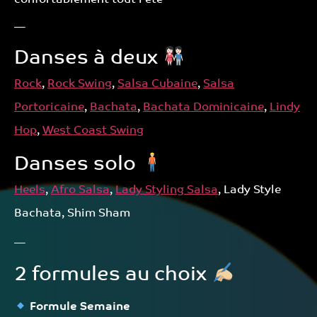
confortablement tout l’été
—
Danses à deux
Rock
,
Rock Swing
,
Salsa Cubaine
,
Salsa
Portoricaine
,
Bachata
,
Bachata Dominicaine
,
Lindy
Hop
,
West Coast Swing
Danses solo
Heels
,
Afro Salsa
,
Lady Styling Salsa
, Lady Style
Bachata, Shim Sham
—
2 formules au choix
Formule Semaine