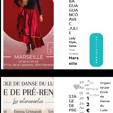
BA
GUA
GUA
NCÒ
AVE
C
JULI
E
V
Lady
o
i
Style
,
r
Salsa
l
e
Tous
s
niveaux
t
a
Mars
g
e
eille
A
29
30
Organi
par
Ao
sé par
Place(
tir
Ecole
ût
de
s) Max
STA
de
1
20
GE
Danse
26
2
DE
du
Au
PRE-
€
Lude