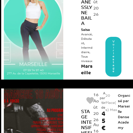
ANE
ût
SSLY
20
NE
26
BAIL
A
Salsa
Avancé
,
Débuta
V
nt
,
o
i
Intermé
r
diaire
,
l
e
Tous
s
niveaux
t
a
Mars
g
e
eille
A
16
20
Organi
par
Ao
sé par
Place(
tir
Marsei
ût
de
s) Max
STA
lle
4
20
GE
Danse
26
5
INTE
Acade
Au
NSIF
€
my
16