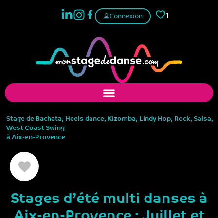
1
Connexion
Stage de
Bachata
,
Heels dance
,
Kizomba
,
Lindy Hop
,
Rock
,
Salsa
,
West Coast Swing
à
Aix-en-Provence
Stages d’été multi danses à
Aix-en-Provence : Juillet et