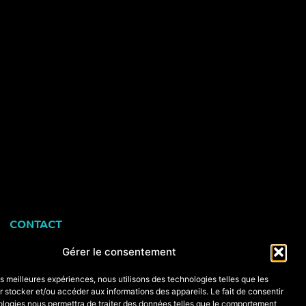
CONTACT
+33 (0)6 74 89 64 59
Gérer le consentement
monstagededanse@gmail.com
les meilleures expériences, nous utilisons des technologies telles que les
 stocker et/ou accéder aux informations des appareils. Le fait de consentir
ologies nous permettra de traiter des données telles que le comportement
Foire aux questions