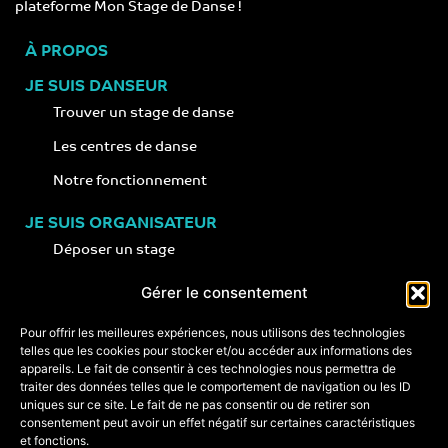
plateforme Mon Stage de Danse !
À PROPOS
JE SUIS DANSEUR
Trouver un stage de danse
Les centres de danse
Notre fonctionnement
JE SUIS ORGANISATEUR
Déposer un stage
Notre concept
Gérer le consentement
Nos conseils
Pour offrir les meilleures expériences, nous utilisons des technologies
telles que les cookies pour stocker et/ou accéder aux informations des
appareils. Le fait de consentir à ces technologies nous permettra de
CONTACT
traiter des données telles que le comportement de navigation ou les ID
+33 (0)6 74 89 64 59
uniques sur ce site. Le fait de ne pas consentir ou de retirer son
monstagededanse@gmail.com
consentement peut avoir un effet négatif sur certaines caractéristiques
et fonctions.