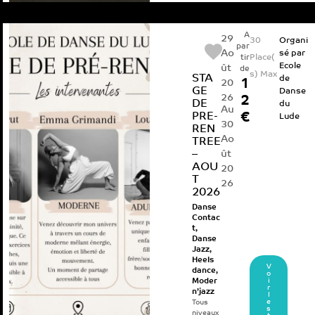
A
29
30
Organi
par
Ao
sé par
Place(
tir
Ecole
ût
de
s) Max
STA
de
1
20
GE
Danse
26
2
DE
du
Au
PRE-
€
Lude
30
REN
Ao
TREE
–
ût
AOU
20
T
26
2026
Danse
Contac
t
,
Danse
Jazz
,
Heels
V
dance
,
o
i
Moder
r
n’jazz
l
e
Tous
s
niveaux