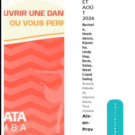
ET
AOÛ
T
2026
Bachat
a
,
Heels
dance
,
Kizom
ba
,
Lindy
Hop
,
Rock
,
Salsa
,
West
Coast
Swing
Avancé
,
Débuta
nt
,
Intermé
diaire
,
V
Tous
o
i
niveaux
r
Aix-
l
e
en-
s
t
a
Prov
g
e