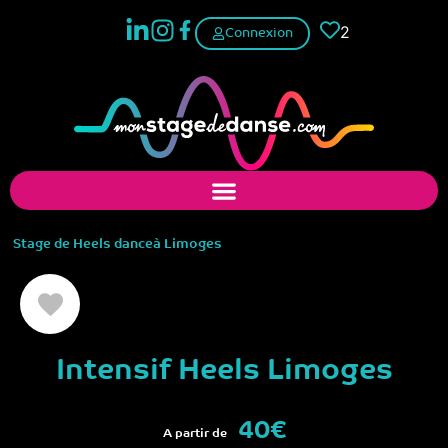
2
Connexion
Stage de
Heels dance
à
Limoges
Intensif Heels Limoges
40€
A partir de