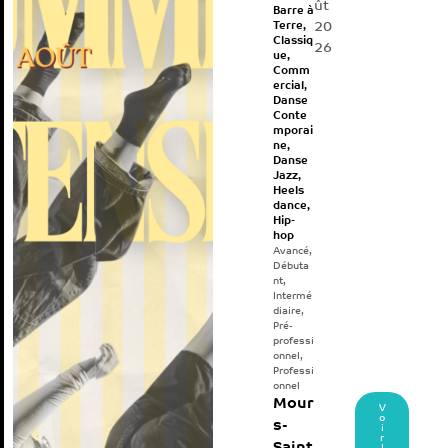
ût
Barre à
20
Terre
,
Classiq
26
ue
,
Comm
ercial
,
Danse
Conte
mporai
ne
,
Danse
Jazz
,
Heels
dance
,
Hip-
hop
Avancé
,
Débuta
nt
,
Intermé
diaire
,
Pré-
professi
onnel
,
Professi
onnel
Mour
V
o
s-
i
r