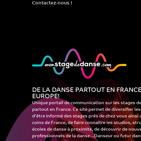
Contactez-nous !
DE LA DANSE PARTOUT EN FRANCE
EUROPE!
Unique portail de communication sur les stages d
partout en France. Ce site permet de diversifier le
d’être informé des stages près de chez vous ainsi
coins de France, de faire connaître les studios, st
écoles de danse à proximité, de découvrir de nouv
professionnels de la danse…Danseur ou futur dans