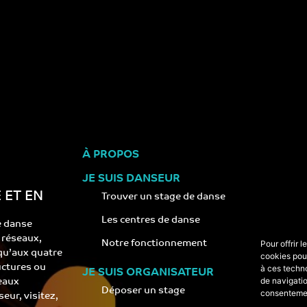
À PROPOS
JE SUIS DANSEUR
 ET EN
Trouver un stage de danse
Les centres de danse
e danse
s réseaux,
Notre fonctionnement
Pour offrir 
 qu’aux quatre
cookies pour
ructures ou
à ces techn
JE SUIS ORGANISATEUR
de navigatio
eaux
Déposer un stage
consentement
eur, visitez,