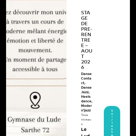
STA
GE
DE
PRE-
REN
TRE
E –
AOU
T
202
6
Danse
Conta
ct
,
Danse
Jazz
,
Heels
dance
,
Moder
n’jazz
V
o
Tous
i
niveau
r
l
x
e
Le
s
t
a