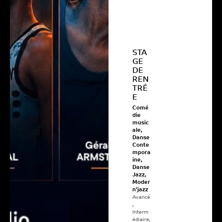
STA
GE
DE
REN
TRÉ
E
Comé
die
music
ale
,
Danse
Conte
mpora
ine
,
Danse
Jazz
,
Moder
n’jazz
Avancé
,
Interm
édiaire
,