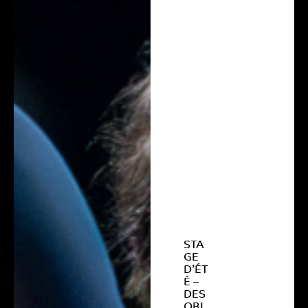
STA
GE
D’ÉT
É –
DES
OBL