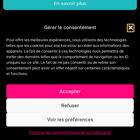
En savoir plus
Gérer le consentement
Vous organisez un événement (spectacle de danse,
Pour offrir les meilleures expériences, nous utilisons des technologies
comédie musicale, stage de danse, stages de
telles que les cookies pour stocker et/ou accéder aux informations des
vacances…) et vous souhaitez le mettre en avant ici ?
appareils. Le fait de consentir à ces technologies nous permettra de
Contactez-nous !
traiter des données telles que le comportement de navigation ou les ID
uniques sur ce site. Le fait de ne pas consentir ou de retirer son
consentement peut avoir un effet négatif sur certaines caractéristiques
et fonctions.
Accepter
Refuser
Voir les préférences
Politique de cookies
Politique de confidentialité