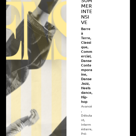
SUM
MER
INTE
NSI
VE
Barre
à
Terre
,
Classi
que
,
Comm
ercial
,
Danse
Conte
mpora
ine
,
Danse
Jazz
,
Heels
dance
,
Hip-
hop
Avancé
,
Débuta
nt
,
Interm
édiaire
,
Pré-