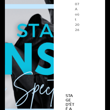
07
A
oû
t
20
26
STA
GE
D’ÉT
É A