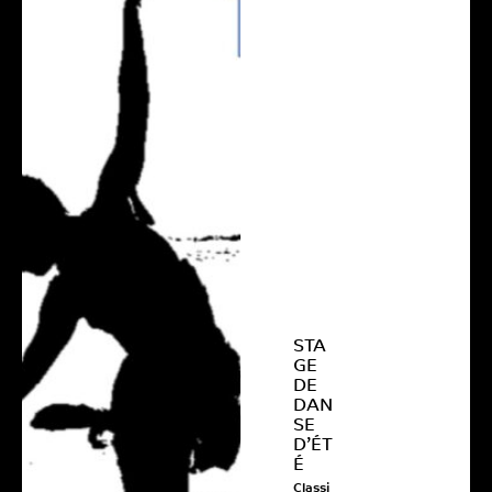
STA
GE
DE
DAN
SE
D’ÉT
É
Classi