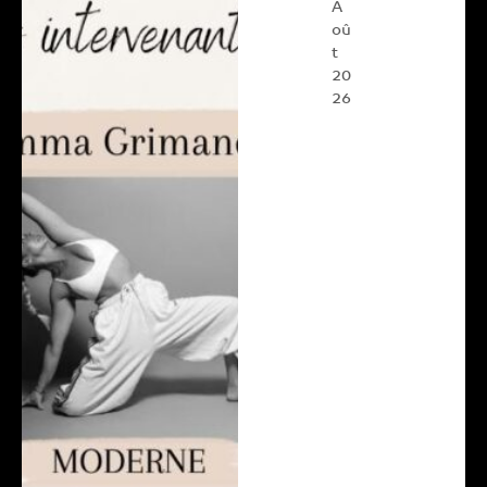
A
oû
t
20
26