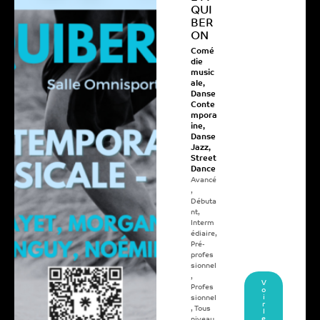
QUI
BER
ON
Comé
die
music
ale
,
Danse
Conte
mpora
ine
,
Danse
Jazz
,
Street
Dance
Avancé
,
Débuta
nt
,
Interm
édiaire
,
Pré-
profes
sionnel
,
V
Profes
o
i
sionnel
r
,
Tous
l
e
niveau