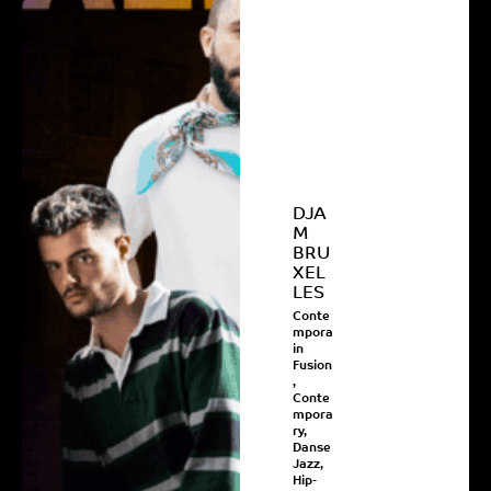
DJA
M
BRU
XEL
LES
Conte
mpora
in
Fusion
,
Conte
mpora
ry
,
Danse
Jazz
,
Hip-