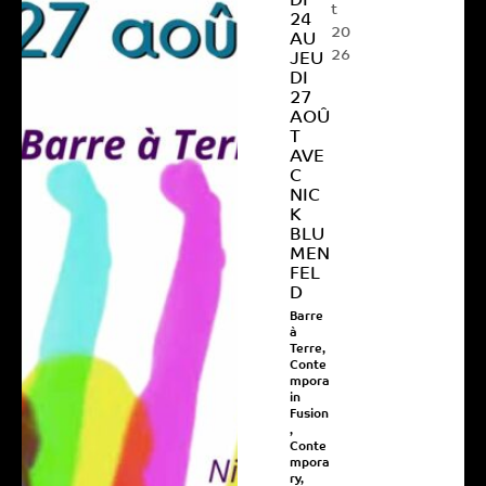
DI
t
24
20
AU
26
JEU
DI
27
AOÛ
T
AVE
C
NIC
K
BLU
MEN
FEL
D
Barre
à
Terre
,
Conte
mpora
in
Fusion
,
Conte
mpora
ry
,