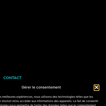
CONTACT
+33 (0)6 74 89 64 59
Gérer le consentement
monstagededanse@gmail.com
les meilleures expériences, nous utilisons des technologies telles que les
 stocker et/ou accéder aux informations des appareils. Le fait de consentir
ologies nous permettra de traiter des données telles que le comportement
Foire aux questions