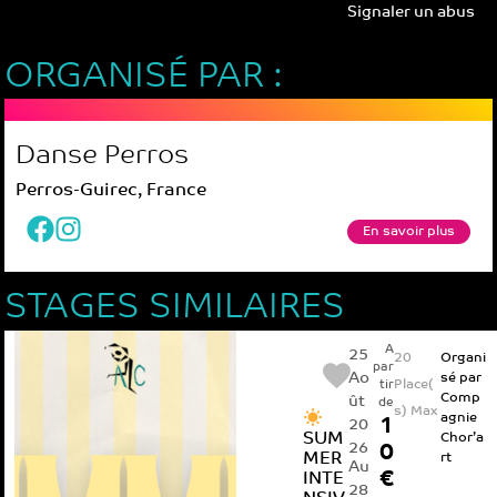
Signaler un abus
ORGANISÉ PAR :
Danse Perros
Perros-Guirec, France
En savoir plus
STAGES SIMILAIRES
A
25
20
Organi
par
Ao
sé par
Place(
tir
Comp
ût
de
s) Max
agnie
1
20
SUM
Chor’a
26
0
MER
rt
Au
€
INTE
28