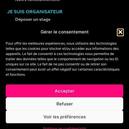
JE SUIS ORGANISATEUR
Déposer un stage
Notre concept
Gérer le consentement
Nos conseils
Pour offrir les meilleures expériences, nous utilisons des technologies
telles que les cookies pour stocker et/ou accéder aux informations des
appareils. Le fait de consentir à ces technologies nous permettra de
CONTACT
traiter des données telles que le comportement de navigation ou les ID
+33 (0)6 74 89 64 59
uniques sur ce site. Le fait de ne pas consentir ou de retirer son
monstagededanse@gmail.com
consentement peut avoir un effet négatif sur certaines caractéristiques
et fonctions.
Foire aux questions
Accepter
Crédits & mentions légales
Refuser
Conditions générales de vente
Voir les préférences
Politique de cookies
Politique de confidentialité