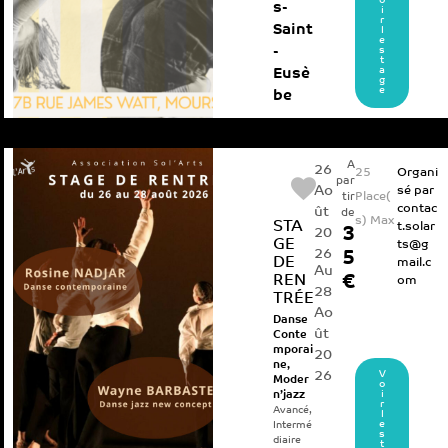
o
s-
i
r
Saint
l
e
-
s
t
a
Eusè
g
e
be
A
26
25
Organi
par
Ao
sé par
Place(
tir
contac
ût
de
s) Max
STA
t.solar
3
20
GE
ts@g
26
5
DE
mail.c
Au
REN
€
om
28
TRÉE
Ao
Danse
ût
Conte
mporai
20
ne
,
26
V
Moder
o
i
n’jazz
r
Avancé
,
l
e
Intermé
s
diaire
t