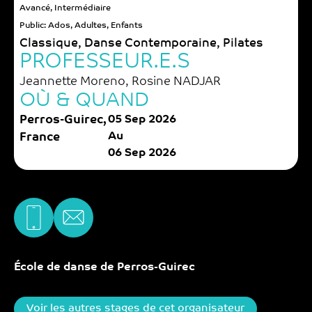
Avancé
,
Intermédiaire
Public:
Ados
,
Adultes
,
Enfants
Classique
,
Danse Contemporaine
,
Pilates
PROFESSEUR.E.S
Jeannette Moreno
,
Rosine NADJAR
OÙ & QUAND
Perros-Guirec,
05 Sep 2026
Au
France
06 Sep 2026
École de danse de Perros-Guirec
Voir les autres stages de cet organisateur