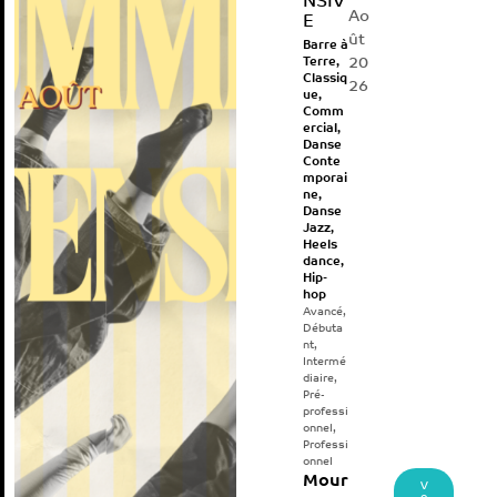
NSIV
Ao
E
ût
Barre à
20
Terre
,
Classiq
26
ue
,
Comm
ercial
,
Danse
Conte
mporai
ne
,
Danse
Jazz
,
Heels
dance
,
Hip-
hop
Avancé
,
Débuta
nt
,
Intermé
diaire
,
Pré-
professi
onnel
,
Professi
onnel
Mour
V