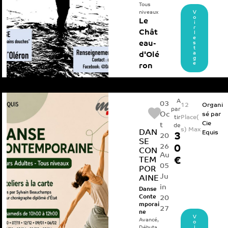
Tous
niveaux
V
o
Le
i
r
Chât
l
e
eau-
s
t
a
d'Olé
g
e
ron
A
03
12
Organi
par
Oc
sé par
Place(
tir
Cie
t
de
s) Max
DAN
Equis
3
20
SE
26
0
CON
Au
TEM
€
05
POR
Ju
AINE
in
Danse
Conte
20
mporai
27
ne
V
Avancé
,
o
i
Débuta