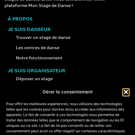
plateforme Mon Stage de Danse !
À PROPOS
JE SUIS DANSEUR
Trouver un stage de danse
Les centres de danse
Notre fonctionnement
JE SUIS ORGANISATEUR
Déposer un stage
Notre concept
Gérer le consentement
Nos conseils
Pour offrir les meilleures expériences, nous utilisons des technologies
telles que les cookies pour stocker et/ou accéder aux informations des
appareils. Le fait de consentir à ces technologies nous permettra de
CONTACT
traiter des données telles que le comportement de navigation ou les ID
+33 (0)6 74 89 64 59
uniques sur ce site. Le fait de ne pas consentir ou de retirer son
monstagededanse@gmail.com
consentement peut avoir un effet négatif sur certaines caractéristiques