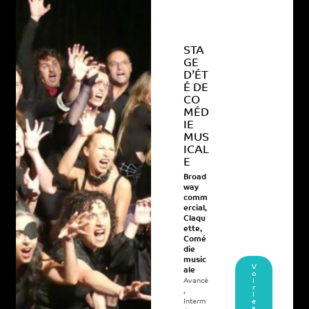
STA
GE
D’ÉT
É DE
CO
MÉD
IE
MUS
ICAL
E
Broad
way
comm
ercial
,
Claqu
ette
,
Comé
die
music
V
ale
o
Avancé
i
r
,
l
Interm
e
s