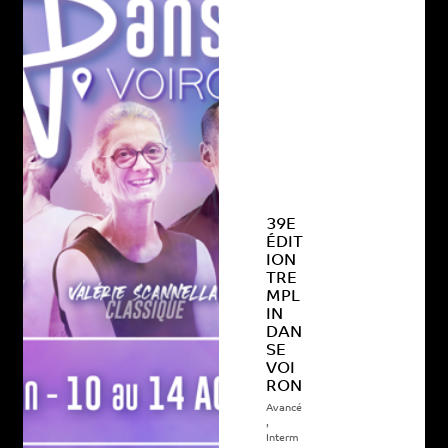
39E
ÉDIT
ION
TRE
MPL
IN
DAN
SE
VOI
RON
Avancé
,
Interm