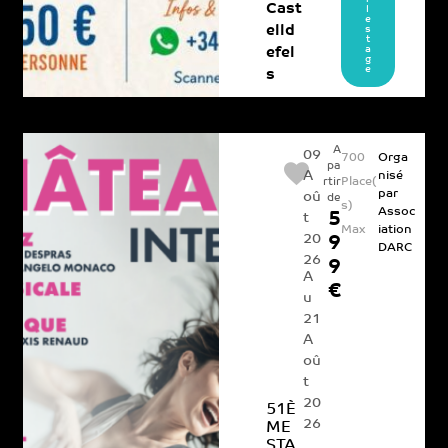
Cast
l
e
elld
s
t
a
efel
g
e
s
A
09
700
Orga
pa
A
nisé
Place(
rtir
par
oû
de
s)
Assoc
5
t
Max
iation
20
9
DARC
26
9
A
€
u
21
A
oû
t
20
51È
26
ME
STA