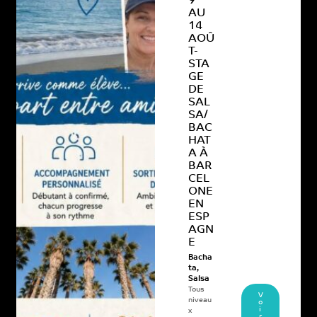
9
AU
14
AOÛ
T-
STA
GE
DE
SAL
SA/
BAC
HAT
A À
BAR
CEL
ONE
EN
ESP
AGN
E
Bacha
ta
,
Salsa
Tous
V
niveau
o
i
x
r