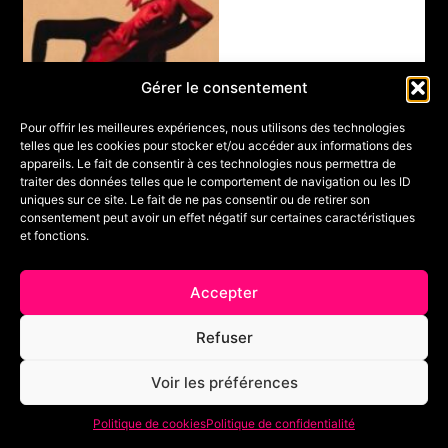
Gérer le consentement
AMS
SUM
Pour offrir les meilleures expériences, nous utilisons des technologies
MER
telles que les cookies pour stocker et/ou accéder aux informations des
INTE
appareils. Le fait de consentir à ces technologies nous permettra de
NSI
traiter des données telles que le comportement de navigation ou les ID
VE
uniques sur ce site. Le fait de ne pas consentir ou de retirer son
BIA
consentement peut avoir un effet négatif sur certaines caractéristiques
RRIT
et fonctions.
Z
Conte
V
mpora
o
Accepter
ry
,
i
r
Moder
l
n’jazz
,
e
s
Refuser
Moder
t
ne
a
g
Interm
e
Voir les préférences
édiaire
Politique de cookies
Politique de confidentialité