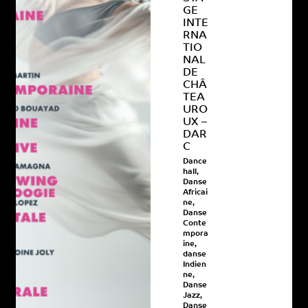
GE
INTE
RNA
TIO
NAL
DE
CHÂ
TEA
URO
UX –
DAR
C
Dance
hall
,
Danse
Africai
ne
,
Danse
Conte
mpora
ine
,
danse
Indien
ne
,
Danse
Jazz
,
Danse