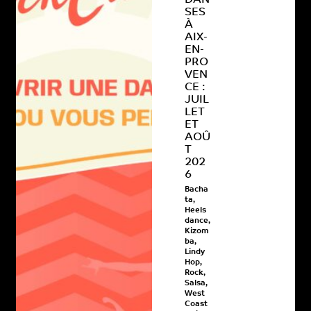
DAN
SES
À
AIX-
EN-
PRO
VEN
CE :
JUIL
LET
ET
AOÛ
T
202
6
Bacha
ta
,
Heels
dance
,
Kizom
ba
,
Lindy
Hop
,
Rock
,
Salsa
,
West
Coast