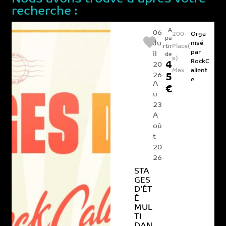
recherche :
A
06
200
Orga
pa
Ju
nisé
Place(
rtir
par
il
de
s)
RockC
4
20
Max
alient
26
5
e
A
€
u
23
A
oû
t
20
26
STA
GES
D’ÉT
É
MUL
TI