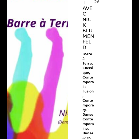
26
T
AVE
C
NIC
K
BLU
MEN
FEL
D
Barre
à
Terre
,
Classi
que
,
Conte
mpora
in
Fusion
,
Conte
mpora
ry
,
Danse
Conte
mpora
ine
,
Danse
Jazz
,