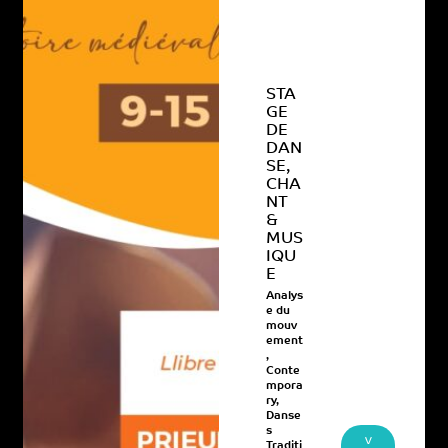
STA
GE
DE
DAN
SE,
CHA
NT
&
MUS
IQU
E
Analys
e du
mouv
ement
,
Conte
mpora
ry
,
Danse
s
V
Traditi