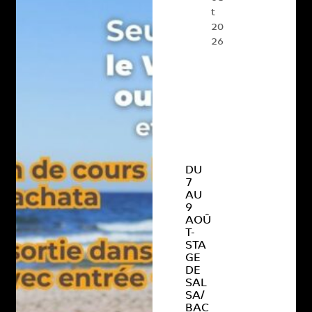
t
20
26
DU
7
AU
9
AOÛ
T-
STA
GE
DE
SAL
SA/
BAC