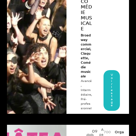
CO
MÉD
IE
MUS
ICAL
E
Broad
way
comm
ercial
,
Claqu
ette
,
Comé
die
music
V
ale
o
Avancé
i
r
,
l
Interm
e
s
édiaire
,
t
Pré-
a
g
profes
e
sionnel
A
09
700
Orga
pa