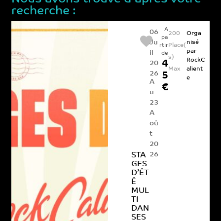
recherche :
A
06
200
Orga
pa
Ju
nisé
Place(
rtir
par
il
de
s)
RockC
4
20
Max
alient
26
5
e
A
€
u
23
A
oû
t
20
26
STA
GES
D’ÉT
É
MUL
TI
DAN
SES