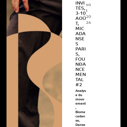
INVI
oû
TÉS,
t
3-10
20
AOÛ
26
T,
MIC
ADA
NSE
S
PARI
S,
FOU
NÐA
NCE
MEN
TAL
#2
Analys
e du
mouv
ement
,
Biome
cadan
se
,
Danse