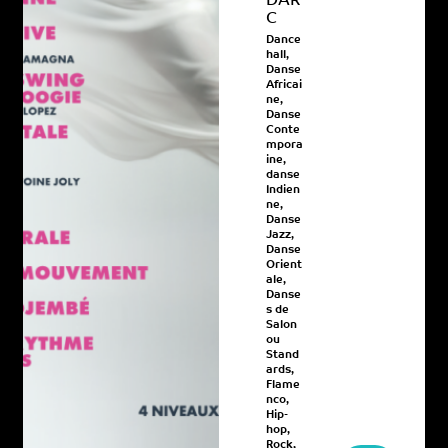
DAR
C
Dance
hall
,
Danse
Africai
ne
,
Danse
Conte
mpora
ine
,
danse
Indien
ne
,
Danse
Jazz
,
Danse
Orient
ale
,
Danse
s de
Salon
ou
Stand
ards
,
Flame
nco
,
Hip-
hop
,
Rock
,