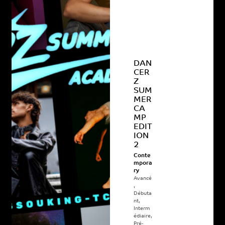
DAN
CER
Z
SUM
MER
CA
MP
EDIT
ION
2
Conte
mpora
ry
Avancé
,
Débuta
nt
,
Interm
édiaire
,
Pré-