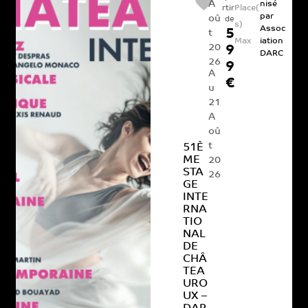
A
nisé
Place(
rtir
par
oû
de
s)
Assoc
5
t
Max
iation
20
9
DARC
26
9
A
€
u
21
A
oû
t
51È
ME
20
STA
26
GE
INTE
RNA
TIO
NAL
DE
CHÂ
TEA
URO
UX –