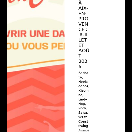
À
AIX-
EN-
PRO
VEN
CE :
JUIL
LET
ET
AOÛ
T
202
6
Bacha
ta
,
Heels
dance
,
Kizom
ba
,
Lindy
Hop
,
Rock
,
Salsa
,
West
Coast
Swing
Avancé