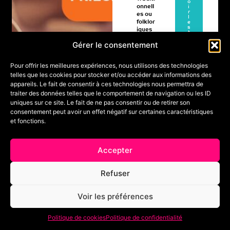
o
onnell
i
r
es ou
l
folklor
e
s
iques
t
Tous
a
Gérer le consentement
g
niveau
e
x
Pour offrir les meilleures expériences, nous utilisons des technologies
telles que les cookies pour stocker et/ou accéder aux informations des
appareils. Le fait de consentir à ces technologies nous permettra de
A
09
traiter des données telles que le comportement de navigation ou les ID
200
Orga
pa
uniques sur ce site. Le fait de ne pas consentir ou de retirer son
A
nisé
Place(
rtir
consentement peut avoir un effet négatif sur certaines caractéristiques
par
oû
de
s)
et fonctions.
ASSO
1
t
Max
CIATI
20
5
ON
26
0
Accepter
BIGO
A
UDEV
€
u
ENTS
Refuser
14
A
Voir les préférences
oû
t
Politique de cookies
Politique de confidentialité
20