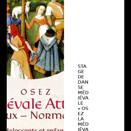
STA
GE
DE
DAN
SE
MÉD
IÉVA
LE
« OS
EZ
LA
MÉD
IÉVA