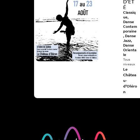
D’ÉT
É
Classiq
ue
,
Danse
Contem
poraine
,
Danse
Jazz
,
Danse
Orienta
le
Tous
niveaux
Le
Châtea
u-
d'Oléro
n