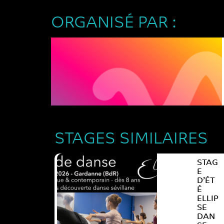
ORGANISÉ PAR :
STAGES SIMILAIRES
STAG
E
D’ÉT
É
ELLIP
SE
DAN