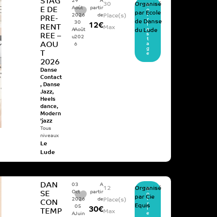
STAG
29
A
30
Organisé
V
Août
partir
E DE
o
par
Ecole
i
2026
de
Place(s)
PRE-
r
de Danse
30
12€
l
RENT
Max
e
A
Août
du Lude
s
REE –
u
202
t
AOU
a
6
g
T
e
2026
Danse
Contact
,
Danse
Jazz
,
Heels
dance
,
Modern
’jazz
Tous
niveaux
Le
Lude
DAN
03
A
12
Organisé
V
Oct
partir
SE
o
par
Cie
i
2026
de
Place(s)
CON
r
Equis
05
30€
l
TEMP
Max
e
A
Juin