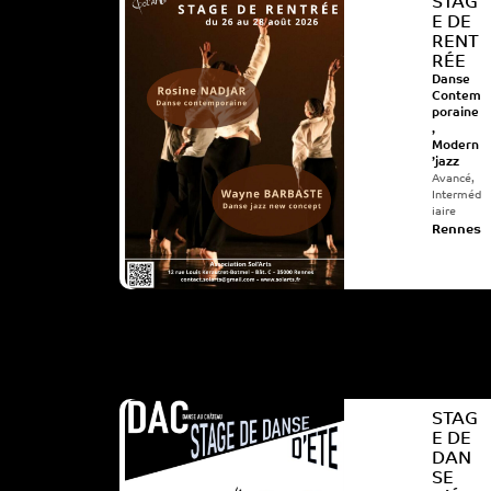
STAG
E DE
RENT
RÉE
Danse
Contem
poraine
,
Modern
’jazz
Avancé
,
Interméd
iaire
Rennes
STAG
E DE
DAN
SE