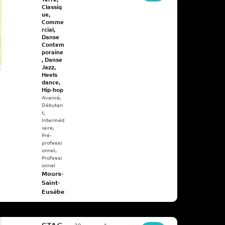
Terre
,
Classiq
ue
,
Comme
rcial
,
Danse
Contem
poraine
,
Danse
Jazz
,
Heels
dance
,
Hip-hop
Avancé
,
Débutan
t
,
Interméd
iaire
,
Pré-
professi
onnel
,
Professi
onnel
Mours-
Saint-
Eusèbe