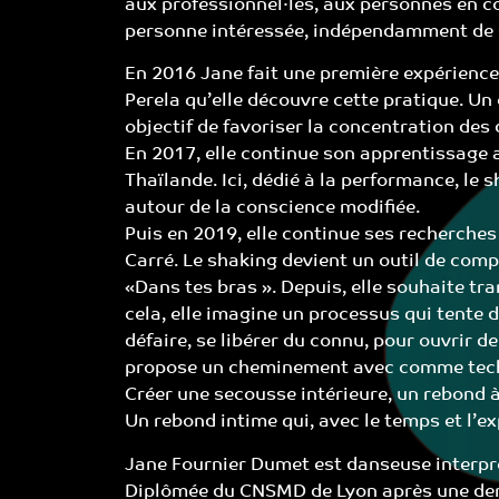
aux professionnel·les, aux personnes en co
personne intéressée, indépendamment de s
En 2016 Jane fait une première expérience
Perela qu’elle découvre cette pratique. Un 
objectif de favoriser la concentration des
En 2017, elle continue son apprentissage 
Thaïlande. Ici, dédié à la performance, le 
autour de la conscience modifiée.
Puis en 2019, elle continue ses recherche
Carré. Le shaking devient un outil de compos
«Dans tes bras ». Depuis, elle souhaite tr
cela, elle imagine un processus qui tente d
défaire, se libérer du connu, pour ouvrir de
propose un cheminement avec comme techni
Créer une secousse intérieure, un rebond à
Un rebond intime qui, avec le temps et l’ex
Jane Fournier Dumet est danseuse interpr
Diplômée du CNSMD de Lyon après une dern