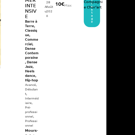
MER
r
Compagni
28
10€
l
INTE
Max
e
A
Août
e Chor’art
s
NSIV
u
202
t
a
6
E
g
e
Barre à
Terre
,
Classiq
ue
,
Comme
rcial
,
Danse
Contem
poraine
,
Danse
Jazz
,
Heels
dance
,
Hip-hop
Avancé
,
Débutan
t
,
Interméd
iaire
,
Pré-
professi
onnel
,
Professi
onnel
Mours-