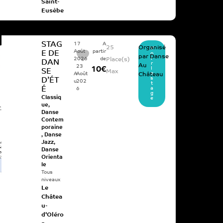
Saint-
Eusèbe
STAG
17
A
25
Organisé
V
Août
partir
E DE
o
par
Danse
i
2026
de
Place(s)
DAN
r
Au
23
10€
l
SE
Max
e
A
Août
Château
s
D’ÉT
u
202
t
É
a
6
g
Classiq
e
ue
,
Danse
Contem
poraine
,
Danse
Jazz
,
Danse
Orienta
le
Tous
niveaux
Le
Châtea
u-
d'Oléro