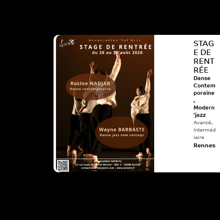
STAG
E DE
RENT
RÉE
Danse
Contem
poraine
,
Modern
’jazz
Avancé
,
Interméd
iaire
Rennes