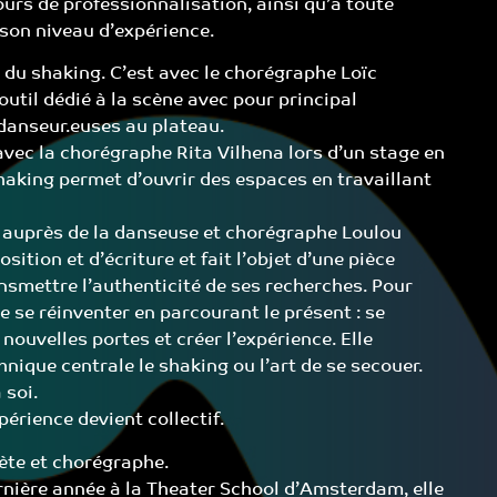
urs de professionnalisation, ainsi qu’à toute
on niveau d’expérience.
 du shaking. C’est avec le chorégraphe Loïc
outil dédié à la scène avec pour principal
 danseur.euses au plateau.
avec la chorégraphe Rita Vilhena lors d’un stage en
shaking permet d’ouvrir des espaces en travaillant
s auprès de la danseuse et chorégraphe Loulou
ition et d’écriture et fait l’objet d’une pièce
ansmettre l’authenticité de ses recherches. Pour
e se réinventer en parcourant le présent : se
 nouvelles portes et créer l’expérience. Elle
que centrale le shaking ou l’art de se secouer.
 soi.
périence devient collectif.
ète et chorégraphe.
ière année à la Theater School d’Amsterdam, elle