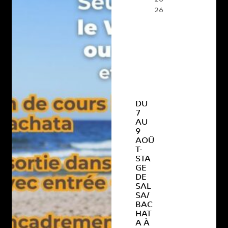
26
DU
7
AU
9
AOÛ
T-
STA
GE
DE
SAL
SA/
BAC
HAT
A À