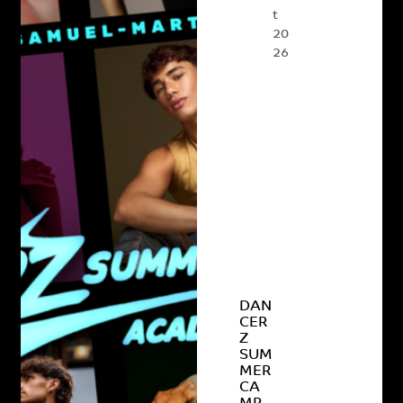
t
20
26
DAN
CER
Z
SUM
MER
CA