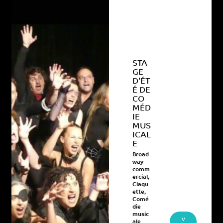
STA
GE
D’ÉT
É DE
CO
MÉD
IE
MUS
ICAL
E
Broad
way
comm
ercial
,
Claqu
ette
,
Comé
die
music
V
ale