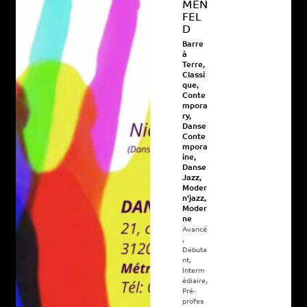
MEN
FEL
D
Barre
à
Terre
,
Classi
que
,
Conte
mpora
ry
,
Danse
Conte
mpora
ine
,
Danse
Jazz
,
Moder
n’jazz
,
Moder
ne
Avancé
,
Débuta
nt
,
Interm
édiaire
,
Pré-
profes