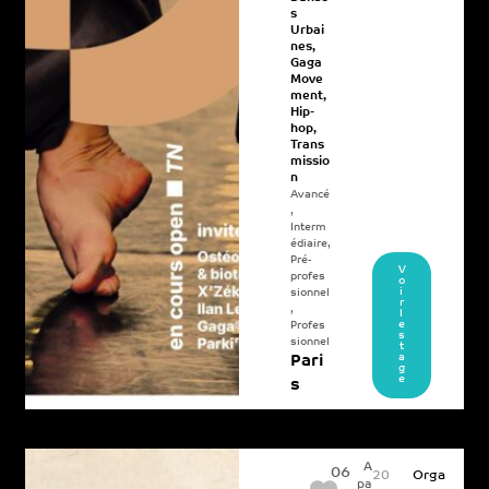
s
Urbai
nes
,
Gaga
Move
ment
,
Hip-
hop
,
Trans
missio
n
Avancé
,
Interm
édiaire
,
Pré-
V
profes
o
i
sionnel
r
,
l
e
Profes
s
sionnel
t
a
Pari
g
e
s
A
06
20
Orga
pa