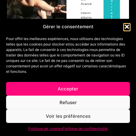
o
Avancé
i
r
,
l
Interm
e
s
édiaire
,
t
Pré-
a
Gérer le consentement
g
profes
e
sionnel
Pour offrir les meilleures expériences, nous utilisons des technologies
telles que les cookies pour stocker et/ou accéder aux informations des
appareils. Le fait de consentir à ces technologies nous permettra de
A
08
traiter des données telles que le comportement de navigation ou les ID
20
Orga
pa
uniques sur ce site. Le fait de ne pas consentir ou de retirer son
A
nisé
Place(
rtir
consentement peut avoir un effet négatif sur certaines caractéristiques
par
oû
de
s)
et fonctions.
Marse
1
t
Max
ille
20
7
Dans
26
€
Accepter
e
A
Acade
u
my
Refuser
08
A
Voir les préférences
oû
t
Politique de cookies
Politique de confidentialité
20