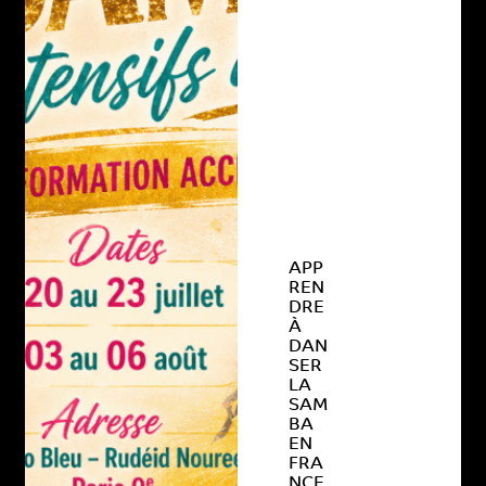
APP
REN
DRE
À
DAN
SER
LA
SAM
BA
EN
FRA
NCE