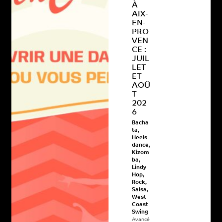
À
AIX-
EN-
PRO
VEN
CE :
JUIL
LET
ET
AOÛ
T
202
6
Bacha
ta
,
Heels
dance
,
Kizom
ba
,
Lindy
Hop
,
Rock
,
Salsa
,
West
Coast
Swing
Avancé