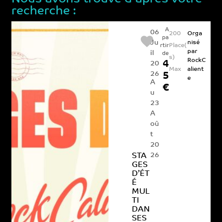
recherche :
A
06
200
Orga
pa
Ju
nisé
Place(
rtir
par
il
de
s)
RockC
4
20
Max
alient
26
5
e
A
€
u
23
A
oû
t
20
26
STA
GES
D’ÉT
É
MUL
TI
DAN
SES