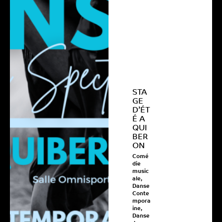
STA
GE
D’ÉT
É A
QUI
BER
ON
Comé
die
music
ale
,
Danse
Conte
mpora
ine
,
Danse