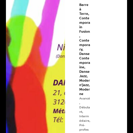
Barre
à
Terre
,
Conte
mpora
in
Fusion
,
Conte
mpora
ry
,
Danse
Conte
mpora
ine
,
Danse
Jazz
,
Moder
n’jazz
,
Moder
ne
Avancé
,
Débuta
nt
,
Interm
édiaire
,
Pré-
profes