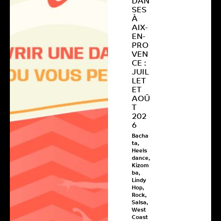
DAN
SES
À
AIX-
EN-
PRO
VEN
CE :
JUIL
LET
ET
AOÛ
T
202
6
Bacha
ta
,
Heels
dance
,
Kizom
ba
,
Lindy
Hop
,
Rock
,
Salsa
,
West
Coast