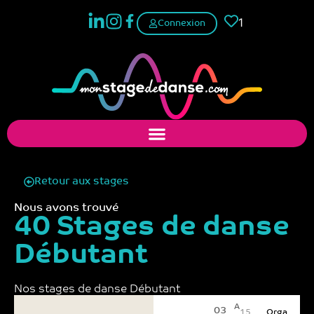
1
Connexion
Retour aux stages
Nous avons trouvé
40 Stages de danse
Débutant
Nos stages de danse​ Débutant
A
03
15
Orga