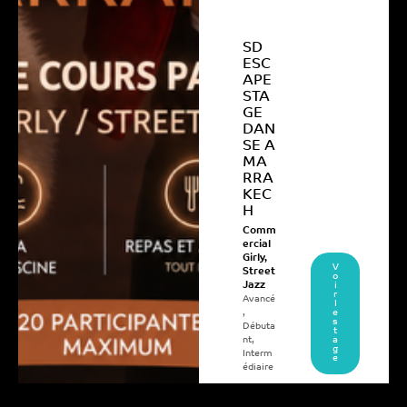
SD
ESC
APE
STA
GE
DAN
SE A
MA
RRA
KEC
H
Comm
ercial
Girly
,
V
Street
o
Jazz
i
r
Avancé
l
,
e
s
Débuta
t
nt
,
a
g
Interm
e
édiaire