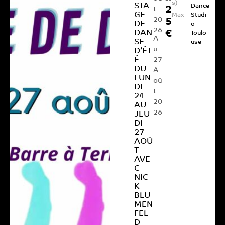
s)
STA
Dance
2
t
GE
Max
Studi
20
5
DE
o
26
DAN
€
Toulo
A
SE
use
u
D’ÉT
É
27
DU
A
LUN
oû
DI
t
24
20
AU
26
JEU
DI
27
AOÛ
T
AVE
C
NIC
K
BLU
MEN
FEL
D