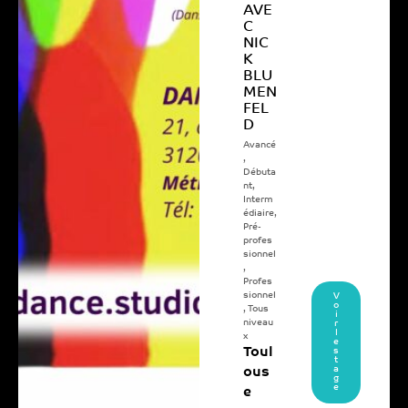
AVE
C
NIC
K
BLU
MEN
FEL
D
Avancé
,
Débuta
nt
,
Interm
édiaire
,
Pré-
profes
sionnel
,
Profes
sionnel
V
o
,
Tous
i
niveau
r
l
x
e
Toul
s
t
a
ous
g
e
e