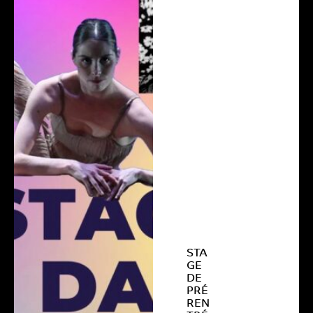
STA
GE
DE
PRÉ
REN