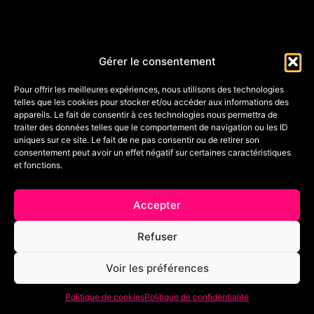
Gérer le consentement
Pour offrir les meilleures expériences, nous utilisons des technologies
telles que les cookies pour stocker et/ou accéder aux informations des
appareils. Le fait de consentir à ces technologies nous permettra de
traiter des données telles que le comportement de navigation ou les ID
uniques sur ce site. Le fait de ne pas consentir ou de retirer son
consentement peut avoir un effet négatif sur certaines caractéristiques
et fonctions.
DE LA DANSE PARTOUT EN FRANCE ET
EN EUROPE!
Unique portail de communication sur les stages de danse
Accepter
partout en France. Ce site permet de diversifier les
réseaux, d’être informé des stages près de chez vous ainsi
Refuser
qu’aux quatre coins de France, de faire connaître les
studios, structures ou écoles de danse à proximité, de
Voir les préférences
découvrir de nouveaux professionnels de la danse…
Danseur ou futur danseur, visitez, explorez nos offres en
Politique de cookies
Politique de confidentialité
ligne ! Organisateur ou futur organisateur proposez vos