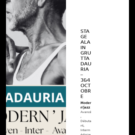
STA
GE
ALA
IN
GRU
TTA
DAU
RIA
–
3&4
OCT
OBR
E
Moder
n’jazz
Avancé
,
Débuta
nt
,
Interm
édiaire
,