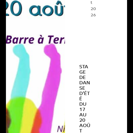
t
20
26
STA
GE
DE
DAN
SE
D’ÉT
É
DU
17
AU
20
AOÛ
T