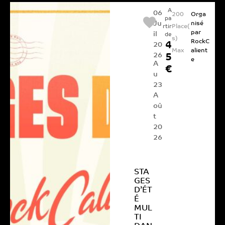
A
06
200
Orga
pa
Ju
nisé
Place(
rtir
par
il
de
s)
RockC
4
20
Max
alient
26
5
e
A
€
u
23
A
oû
t
20
26
STA
GES
D’ÉT
É
MUL
TI