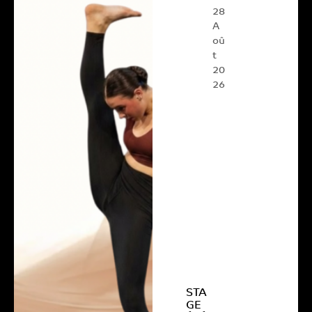
28
A
oû
t
20
26
STA
GE