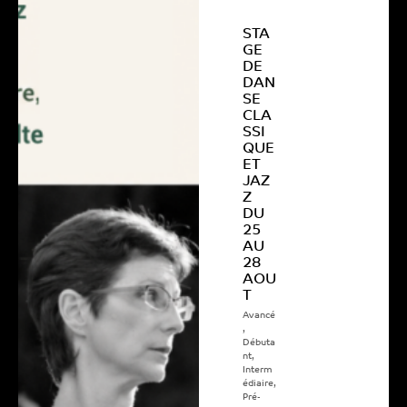
STA
GE
DE
DAN
SE
CLA
SSI
QUE
ET
JAZ
Z
DU
25
AU
28
AOU
T
Avancé
,
Débuta
nt
,
Interm
édiaire
,
Pré-