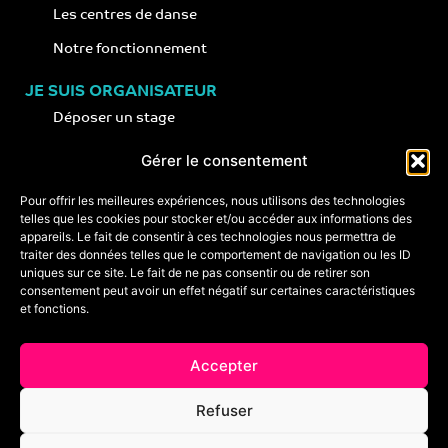
Les centres de danse
Notre fonctionnement
JE SUIS ORGANISATEUR
Déposer un stage
Notre concept
Gérer le consentement
Nos conseils
Pour offrir les meilleures expériences, nous utilisons des technologies
telles que les cookies pour stocker et/ou accéder aux informations des
appareils. Le fait de consentir à ces technologies nous permettra de
CONTACT
traiter des données telles que le comportement de navigation ou les ID
+33 (0)6 74 89 64 59
uniques sur ce site. Le fait de ne pas consentir ou de retirer son
monstagededanse@gmail.com
consentement peut avoir un effet négatif sur certaines caractéristiques
et fonctions.
Foire aux questions
Accepter
Crédits & mentions légales
Refuser
Conditions générales de vente