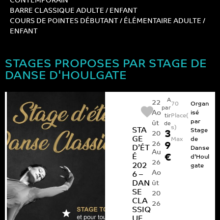
CONTEMPORAIN
BARRE CLASSIQUE ADULTE / ENFANT
COURS DE POINTES DÉBUTANT / ÉLÉMENTAIRE ADULTE /
ENFANT
STAGES PROPOSES PAR STAGE DE
DANSE D'HOULGATE
A
22
70
Organ
par
Ao
isé
Place(
tir
par
ût
de
s)
STA
Stage
3
20
GE
Max
de
26
9
D’ÉT
Danse
Au
É
€
d'Houl
26
202
gate
Ao
6 –
DAN
ût
SE
20
CLA
26
SSIQ
UE