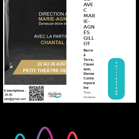
AVE
C
MAR
IE-
AGN
ÈS
GILL
OT
Barre
à
Terre
,
V
Classi
o
que
,
i
r
Danse
l
Conte
e
s
mpora
t
ine
a
g
Tous
e
niveaux