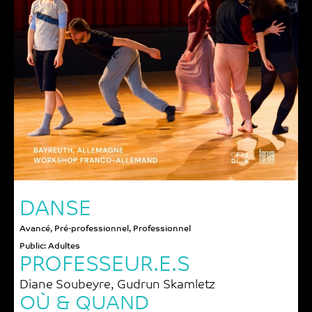
DANSE
Avancé
,
Pré-professionnel
,
Professionnel
Public:
Adultes
PROFESSEUR.E.S
Diane Soubeyre
,
Gudrun Skamletz
OÙ & QUAND