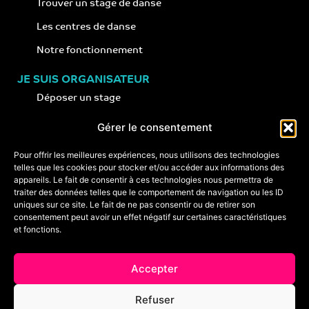
Trouver un stage de danse
Les centres de danse
Notre fonctionnement
JE SUIS ORGANISATEUR
Déposer un stage
Notre concept
Gérer le consentement
Nos conseils
Pour offrir les meilleures expériences, nous utilisons des technologies
telles que les cookies pour stocker et/ou accéder aux informations des
appareils. Le fait de consentir à ces technologies nous permettra de
CONTACT
traiter des données telles que le comportement de navigation ou les ID
+33 (0)6 74 89 64 59
uniques sur ce site. Le fait de ne pas consentir ou de retirer son
monstagededanse@gmail.com
consentement peut avoir un effet négatif sur certaines caractéristiques
et fonctions.
Foire aux questions
Accepter
Crédits & mentions légales
Refuser