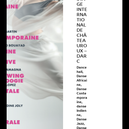
GE
INTE
RNA
TIO
NAL
DE
CHÂ
TEA
URO
UX –
DAR
C
Dance
hall
,
Danse
Africai
ne
,
Danse
Conte
mpora
ine
,
danse
Indien
ne
,
Danse
Jazz
,
Danse