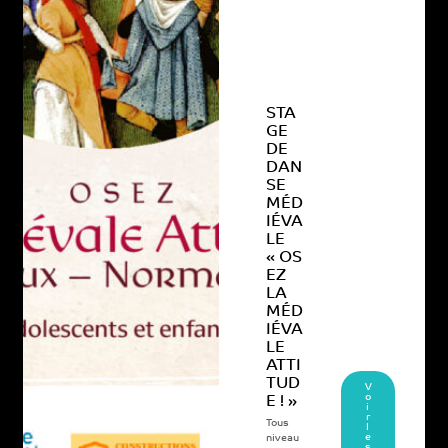
STA
GE
DE
DAN
SE
MÉD
IÉVA
LE
« OS
EZ
LA
MÉD
IÉVA
LE
ATTI
TUD
V
o
E ! »
i
r
Tous
l
e
niveau
s