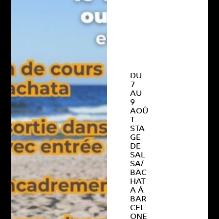
DU
7
AU
9
AOÛ
T-
STA
GE
DE
SAL
SA/
BAC
HAT
A À
BAR
CEL
ONE