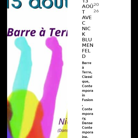
13
20
AOÛ
26
T
AVE
C
NIC
K
BLU
MEN
FEL
D
Barre
à
Terre
,
Classi
que
,
Conte
mpora
in
Fusion
,
Conte
mpora
ry
,
Danse
Conte
mpora
ine
,