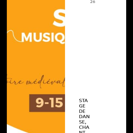
26
STA
GE
DE
DAN
SE,
CHA