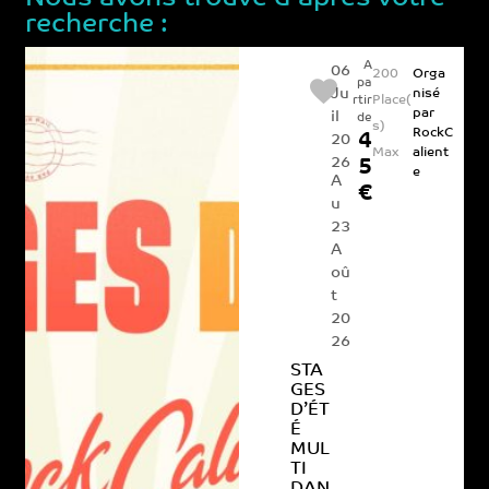
recherche :
A
06
200
Orga
pa
Ju
nisé
Place(
rtir
par
il
de
s)
RockC
4
20
Max
alient
26
5
e
A
€
u
23
A
oû
t
20
26
STA
GES
D’ÉT
É
MUL
TI