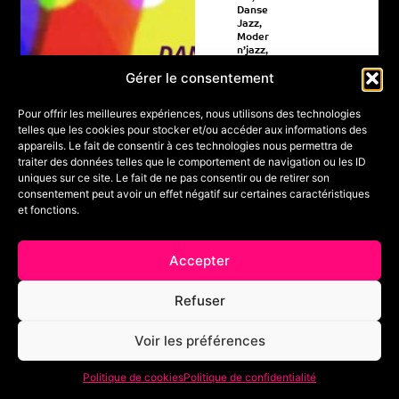
Danse
Jazz
,
Moder
n’jazz
,
Moder
Gérer le consentement
ne
Avancé
,
Pour offrir les meilleures expériences, nous utilisons des technologies
Débuta
telles que les cookies pour stocker et/ou accéder aux informations des
nt
,
appareils. Le fait de consentir à ces technologies nous permettra de
Interm
édiaire
,
traiter des données telles que le comportement de navigation ou les ID
Pré-
uniques sur ce site. Le fait de ne pas consentir ou de retirer son
profes
consentement peut avoir un effet négatif sur certaines caractéristiques
sionnel
et fonctions.
,
Profes
sionnel
V
o
,
Tous
Accepter
i
niveau
r
l
x
e
Toul
s
Refuser
t
a
ous
g
e
e
Voir les préférences
Politique de cookies
Politique de confidentialité