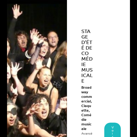
STA
GE
D’ÉT
É DE
CO
MÉD
IE
MUS
ICAL
E
Broad
way
comm
ercial
,
Claqu
ette
,
Comé
die
music
V
ale
o
Avancé
i
r