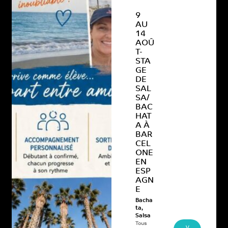
9
AU
14
AOÛ
T-
STA
GE
DE
SAL
SA/
BAC
HAT
A À
BAR
CEL
ONE
EN
ESP
AGN
E
Bacha
ta
,
Salsa
Tous
V