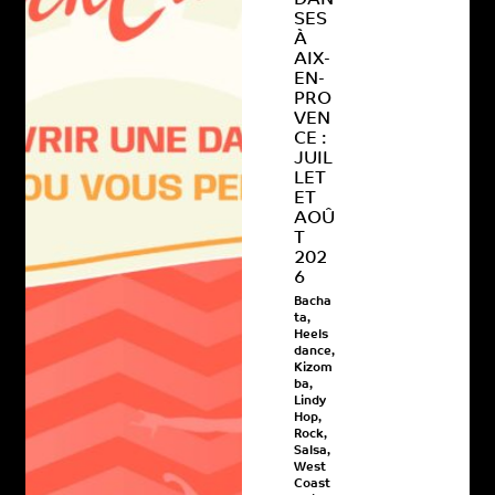
DAN
SES
À
AIX-
EN-
PRO
VEN
CE :
JUIL
LET
ET
AOÛ
T
202
6
Bacha
ta
,
Heels
dance
,
Kizom
ba
,
Lindy
Hop
,
Rock
,
Salsa
,
West
Coast