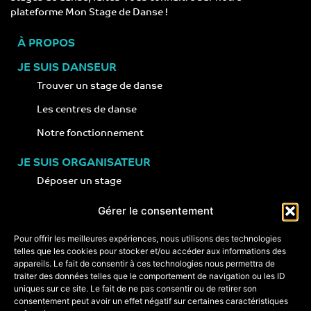
plateforme Mon Stage de Danse !
À PROPOS
JE SUIS DANSEUR
Trouver un stage de danse
Les centres de danse
Notre fonctionnement
JE SUIS ORGANISATEUR
Déposer un stage
Notre concept
Gérer le consentement
Nos conseils
Pour offrir les meilleures expériences, nous utilisons des technologies
telles que les cookies pour stocker et/ou accéder aux informations des
appareils. Le fait de consentir à ces technologies nous permettra de
CONTACT
traiter des données telles que le comportement de navigation ou les ID
+33 (0)6 74 89 64 59
uniques sur ce site. Le fait de ne pas consentir ou de retirer son
monstagededanse@gmail.com
consentement peut avoir un effet négatif sur certaines caractéristiques