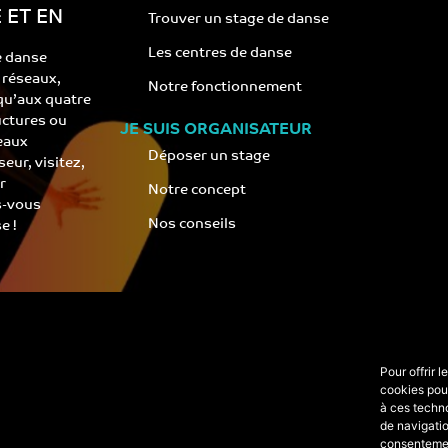
 ET EN
Trouver un stage de danse
Les centres de danse
e danse
s réseaux,
Notre fonctionnement
 qu’aux quatre
ructures ou
JE SUIS ORGANISATEUR
eaux
Déposer un stage
eur, visitez,
r
Notre concept
s-vous
Nos conseils
e !
Pour offrir 
cookies pour
à ces techn
de navigatio
consentement