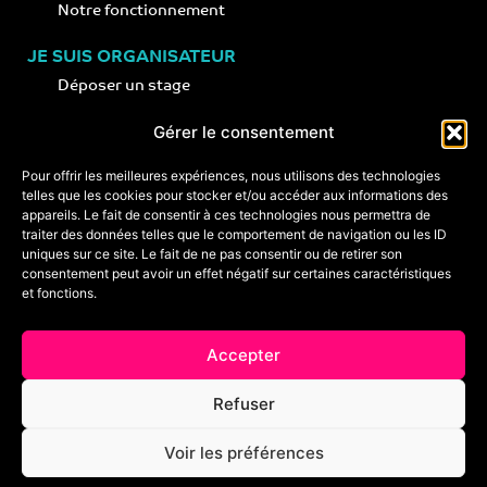
Notre fonctionnement
JE SUIS ORGANISATEUR
Déposer un stage
Notre concept
Gérer le consentement
Nos conseils
Pour offrir les meilleures expériences, nous utilisons des technologies
telles que les cookies pour stocker et/ou accéder aux informations des
appareils. Le fait de consentir à ces technologies nous permettra de
CONTACT
traiter des données telles que le comportement de navigation ou les ID
+33 (0)6 74 89 64 59
uniques sur ce site. Le fait de ne pas consentir ou de retirer son
monstagededanse@gmail.com
consentement peut avoir un effet négatif sur certaines caractéristiques
et fonctions.
Foire aux questions
Accepter
Crédits & mentions légales
Refuser
Conditions générales de vente
Voir les préférences
Politique de cookies