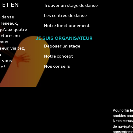
 ET EN
Trouver un stage de danse
Les centres de danse
e danse
s réseaux,
Notre fonctionnement
 qu’aux quatre
ructures ou
JE SUIS ORGANISATEUR
eaux
Déposer un stage
eur, visitez,
r
Notre concept
s-vous
Nos conseils
e !
Pour offrir 
cookies pour
à ces techn
de navigatio
consentement