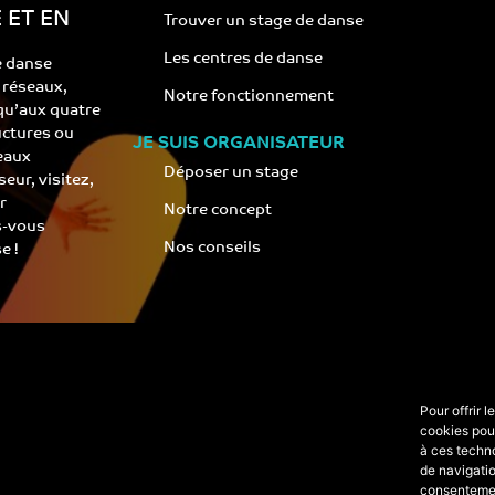
 ET EN
Trouver un stage de danse
Les centres de danse
e danse
s réseaux,
Notre fonctionnement
 qu’aux quatre
ructures ou
JE SUIS ORGANISATEUR
eaux
Déposer un stage
eur, visitez,
r
Notre concept
s-vous
Nos conseils
e !
Pour offrir 
cookies pour
à ces techn
de navigatio
consentement