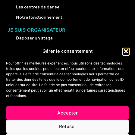
Les centres de danse
Notre fonctionnement
JE SUIS ORGANISATEUR
Déposer un stage
Notre concept
Gérer le consentement
Nos conseils
Pour offrir les meilleures expériences, nous utilisons des technologies
telles que les cookies pour stocker et/ou accéder aux informations des
appareils. Le fait de consentir à ces technologies nous permettra de
CONTACT
traiter des données telles que le comportement de navigation ou les ID
+33 (0)6 74 89 64 59
uniques sur ce site. Le fait de ne pas consentir ou de retirer son
monstagededanse@gmail.com
consentement peut avoir un effet négatif sur certaines caractéristiques
et fonctions.
Foire aux questions
Accepter
Crédits & mentions légales
Refuser
Conditions générales de vente