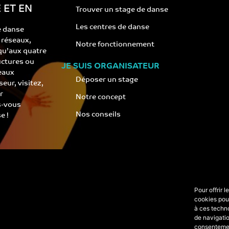
 ET EN
Trouver un stage de danse
Les centres de danse
e danse
s réseaux,
Notre fonctionnement
 qu’aux quatre
ructures ou
JE SUIS ORGANISATEUR
eaux
Déposer un stage
eur, visitez,
r
Notre concept
s-vous
Nos conseils
e !
Pour offrir 
cookies pour
à ces techn
de navigatio
consentement