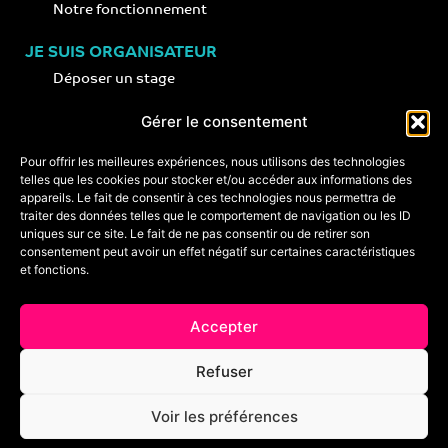
Notre fonctionnement
JE SUIS ORGANISATEUR
Déposer un stage
Notre concept
Gérer le consentement
Nos conseils
Pour offrir les meilleures expériences, nous utilisons des technologies
telles que les cookies pour stocker et/ou accéder aux informations des
appareils. Le fait de consentir à ces technologies nous permettra de
CONTACT
traiter des données telles que le comportement de navigation ou les ID
+33 (0)6 74 89 64 59
uniques sur ce site. Le fait de ne pas consentir ou de retirer son
monstagededanse@gmail.com
consentement peut avoir un effet négatif sur certaines caractéristiques
et fonctions.
Foire aux questions
Accepter
Crédits & mentions légales
Refuser
Conditions générales de vente
Voir les préférences
Politique de cookies