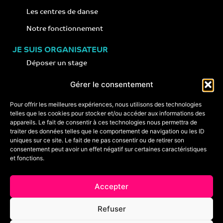
Les centres de danse
Notre fonctionnement
JE SUIS ORGANISATEUR
Déposer un stage
Notre concept
Gérer le consentement
Nos conseils
Pour offrir les meilleures expériences, nous utilisons des technologies
telles que les cookies pour stocker et/ou accéder aux informations des
appareils. Le fait de consentir à ces technologies nous permettra de
CONTACT
traiter des données telles que le comportement de navigation ou les ID
+33 (0)6 74 89 64 59
uniques sur ce site. Le fait de ne pas consentir ou de retirer son
monstagededanse@gmail.com
consentement peut avoir un effet négatif sur certaines caractéristiques
et fonctions.
Foire aux questions
Accepter
Crédits & mentions légales
Refuser
Conditions générales de vente