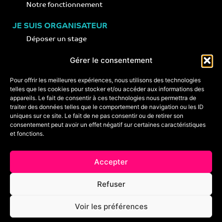
Notre fonctionnement
JE SUIS ORGANISATEUR
Déposer un stage
Notre concept
Gérer le consentement
Nos conseils
Pour offrir les meilleures expériences, nous utilisons des technologies
telles que les cookies pour stocker et/ou accéder aux informations des
appareils. Le fait de consentir à ces technologies nous permettra de
CONTACT
traiter des données telles que le comportement de navigation ou les ID
+33 (0)6 74 89 64 59
uniques sur ce site. Le fait de ne pas consentir ou de retirer son
monstagededanse@gmail.com
consentement peut avoir un effet négatif sur certaines caractéristiques
et fonctions.
Foire aux questions
Accepter
Crédits & mentions légales
Refuser
Conditions générales de vente
Voir les préférences
Politique de cookies