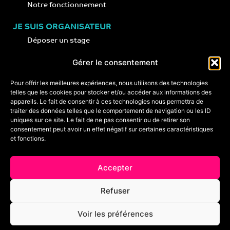
Notre fonctionnement
JE SUIS ORGANISATEUR
Déposer un stage
Notre concept
Gérer le consentement
Nos conseils
Pour offrir les meilleures expériences, nous utilisons des technologies
telles que les cookies pour stocker et/ou accéder aux informations des
appareils. Le fait de consentir à ces technologies nous permettra de
CONTACT
traiter des données telles que le comportement de navigation ou les ID
+33 (0)6 74 89 64 59
uniques sur ce site. Le fait de ne pas consentir ou de retirer son
monstagededanse@gmail.com
consentement peut avoir un effet négatif sur certaines caractéristiques
et fonctions.
Foire aux questions
Accepter
Crédits & mentions légales
Refuser
Conditions générales de vente
Voir les préférences
Politique de cookies