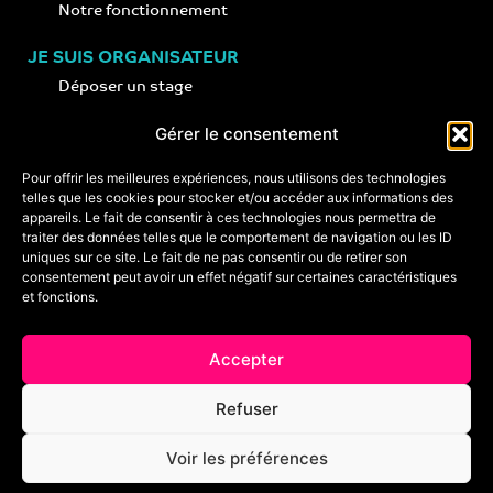
Notre fonctionnement
JE SUIS ORGANISATEUR
Déposer un stage
Notre concept
Gérer le consentement
Nos conseils
Pour offrir les meilleures expériences, nous utilisons des technologies
telles que les cookies pour stocker et/ou accéder aux informations des
appareils. Le fait de consentir à ces technologies nous permettra de
CONTACT
traiter des données telles que le comportement de navigation ou les ID
+33 (0)6 74 89 64 59
uniques sur ce site. Le fait de ne pas consentir ou de retirer son
monstagededanse@gmail.com
consentement peut avoir un effet négatif sur certaines caractéristiques
et fonctions.
Foire aux questions
Accepter
Crédits & mentions légales
Refuser
Conditions générales de vente
Voir les préférences
Politique de cookies