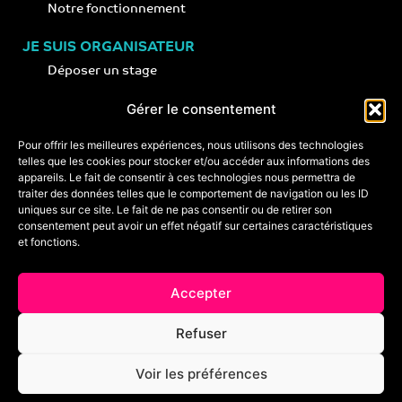
Notre fonctionnement
JE SUIS ORGANISATEUR
Déposer un stage
Notre concept
Gérer le consentement
Nos conseils
Pour offrir les meilleures expériences, nous utilisons des technologies
telles que les cookies pour stocker et/ou accéder aux informations des
appareils. Le fait de consentir à ces technologies nous permettra de
CONTACT
traiter des données telles que le comportement de navigation ou les ID
+33 (0)6 74 89 64 59
uniques sur ce site. Le fait de ne pas consentir ou de retirer son
monstagededanse@gmail.com
consentement peut avoir un effet négatif sur certaines caractéristiques
et fonctions.
Foire aux questions
Accepter
Crédits & mentions légales
Refuser
Conditions générales de vente
Voir les préférences
Politique de cookies