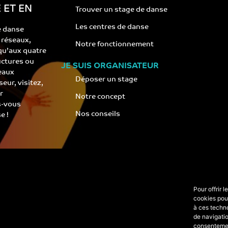
 ET EN
Trouver un stage de danse
Les centres de danse
e danse
s réseaux,
Notre fonctionnement
 qu’aux quatre
ructures ou
JE SUIS ORGANISATEUR
eaux
Déposer un stage
eur, visitez,
r
Notre concept
s-vous
Nos conseils
e !
Pour offrir 
cookies pour
à ces techn
de navigatio
consentement