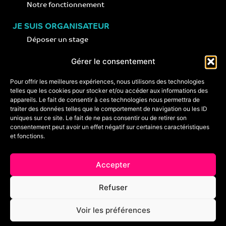
Notre fonctionnement
JE SUIS ORGANISATEUR
Déposer un stage
Notre concept
Gérer le consentement
Nos conseils
Pour offrir les meilleures expériences, nous utilisons des technologies
telles que les cookies pour stocker et/ou accéder aux informations des
appareils. Le fait de consentir à ces technologies nous permettra de
CONTACT
traiter des données telles que le comportement de navigation ou les ID
+33 (0)6 74 89 64 59
uniques sur ce site. Le fait de ne pas consentir ou de retirer son
monstagededanse@gmail.com
consentement peut avoir un effet négatif sur certaines caractéristiques
et fonctions.
Foire aux questions
Accepter
Crédits & mentions légales
Refuser
Conditions générales de vente
Voir les préférences
Politique de cookies