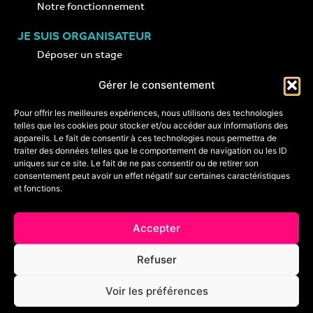
Notre fonctionnement
JE SUIS ORGANISATEUR
Déposer un stage
Notre concept
Gérer le consentement
Nos conseils
Pour offrir les meilleures expériences, nous utilisons des technologies
telles que les cookies pour stocker et/ou accéder aux informations des
appareils. Le fait de consentir à ces technologies nous permettra de
CONTACT
traiter des données telles que le comportement de navigation ou les ID
+33 (0)6 74 89 64 59
uniques sur ce site. Le fait de ne pas consentir ou de retirer son
monstagededanse@gmail.com
consentement peut avoir un effet négatif sur certaines caractéristiques
et fonctions.
Foire aux questions
Accepter
Crédits & mentions légales
Refuser
Conditions générales de vente
Voir les préférences
Politique de cookies