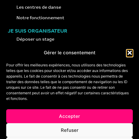
Les centres de danse
Notre fonctionnement
JE SUIS ORGANISATEUR
Déposer un stage
Notre concept
Gérer le consentement
Nos conseils
Pour offrir les meilleures expériences, nous utilisons des technologies
telles que les cookies pour stocker et/ou accéder aux informations des
appareils. Le fait de consentir à ces technologies nous permettra de
CONTACT
traiter des données telles que le comportement de navigation ou les ID
+33 (0)6 74 89 64 59
uniques sur ce site. Le fait de ne pas consentir ou de retirer son
monstagededanse@gmail.com
consentement peut avoir un effet négatif sur certaines caractéristiques
et fonctions.
Foire aux questions
Accepter
Crédits & mentions légales
Refuser
Conditions générales de vente