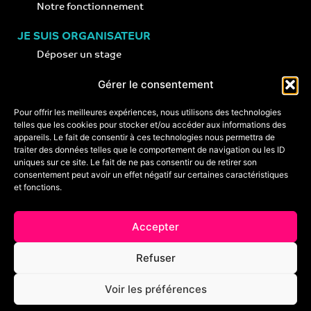
Notre fonctionnement
JE SUIS ORGANISATEUR
Déposer un stage
Notre concept
Gérer le consentement
Nos conseils
Pour offrir les meilleures expériences, nous utilisons des technologies
telles que les cookies pour stocker et/ou accéder aux informations des
appareils. Le fait de consentir à ces technologies nous permettra de
CONTACT
traiter des données telles que le comportement de navigation ou les ID
+33 (0)6 74 89 64 59
uniques sur ce site. Le fait de ne pas consentir ou de retirer son
monstagededanse@gmail.com
consentement peut avoir un effet négatif sur certaines caractéristiques
et fonctions.
Foire aux questions
Accepter
Crédits & mentions légales
Refuser
Conditions générales de vente
Voir les préférences
Politique de cookies