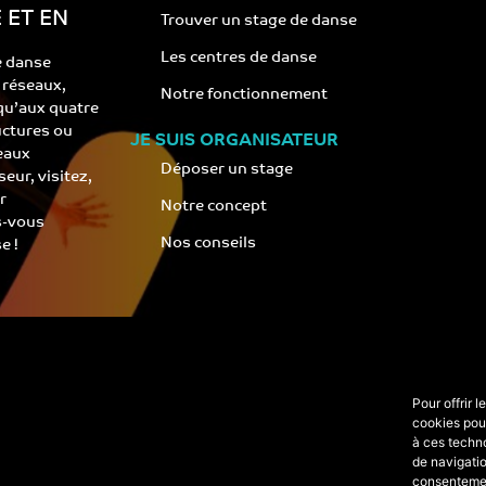
 ET EN
Trouver un stage de danse
Les centres de danse
e danse
s réseaux,
Notre fonctionnement
 qu’aux quatre
ructures ou
JE SUIS ORGANISATEUR
eaux
Déposer un stage
eur, visitez,
r
Notre concept
s-vous
Nos conseils
e !
Pour offrir 
cookies pour
à ces techn
de navigatio
consentement