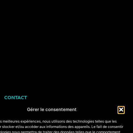
CONTACT
+33 (0)6 74 89 64 59
Gérer le consentement
monstagededanse@gmail.com
les meilleures expériences, nous utilisons des technologies telles que les
 stocker et/ou accéder aux informations des appareils. Le fait de consentir
ologies nous permettra de traiter des données telles que le comportement
Foire aux questions